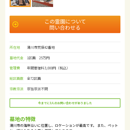
この霊園について
問い合わせる
所在地
滑川市荒俣42番地
墓地代金
1区画 25万円
管理費
年間管理料3,000円（税込）
総区画数
全72区画
宗教宗派
宗旨宗派不問
今までに3人のお問い合わせがありました
墓地の特徴
滑川市の海岸沿いに位置し、ロケーションが最高です。 また、ペット