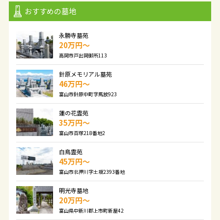
おすすめの墓地
永勝寺墓苑
20万円〜
高岡市戸出岡御所113
針原メモリアル墓苑
46万円〜
富山市針原中町字馬放923
蓮の花霊苑
35万円〜
富山市百塚218番地2
白鳥霊苑
45万円〜
富山市北押川字土坂2393番地
明光寺墓地
20万円〜
富山県中新川郡上市町新屋42